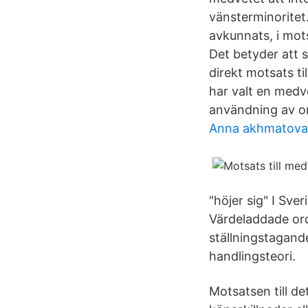
vänsterminoritet.
avkunnats, i mot
Det betyder att st
direkt motsats ti
har valt en medv
användning av o
Anna akhmatova 
"höjer sig" I Sve
Värdeladdade ord
ställningstagand
handlingsteori.
Motsatsen till d