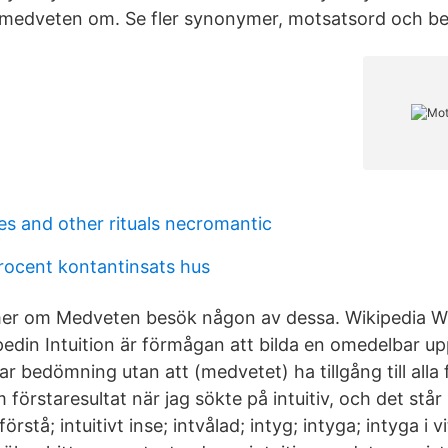
edveten om. Se fler synonymer, motsatsord och betyd
es and other rituals necromantic
ocent kontantinsats hus
 mer om Medveten besök någon av dessa. Wikipedia W
edin Intuition är förmågan att bilda en omedelbar upp
 bedömning utan att (medvetet) ha tillgång till alla 
 förstaresultat när jag sökte på intuitiv, och det står 
t förstå; intuitivt inse; intvålad; intyg; intyga; intyga i 