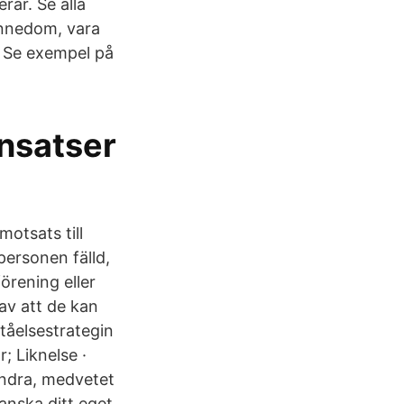
rar. Se alla
ännedom, vara
. Se exempel på
ansatser
motsats till
personen fälld,
örening eller
av att de kan
ståelsestrategin
; Liknelse ·
andra, medvetet
anska ditt eget