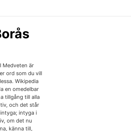
Borås
ll Medveten är
er ord som du vill
essa. Wikipedia
lda en omedelbar
illgång till alla
tiv, och det står
 intyga; intyga i
tiv, om det nu
a, känna till,