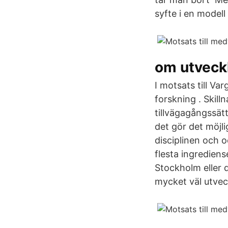
syfte i en modell 
om utveckl
I motsats till Va
forskning . Skil
tillvägagångssätt 
det gör det möjli
disciplinen och o
flesta ingrediens
Stockholm eller d
mycket väl utvec