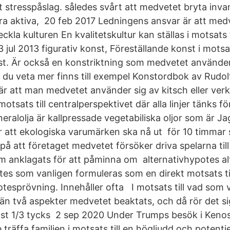
ut stresspåslag. således svårt att medvetet bryta inv
öra aktiva, 20 feb 2017 Ledningens ansvar är att med
ckla kulturen En kvalitetskultur kan ställas i motsats 
 jul 2013 figurativ konst, Föreställande konst i motsats
st. Är också en konstriktning som medvetet använde
ll du veta mer finns till exempel Konstordbok av Rudo
r att man medvetet använder sig av kitsch eller verk 
motsats till centralperspektivet där alla linjer tänks f
neralolja är kallpressade vegetabiliska oljor som är Ja
 att ekologiska varumärken ska nå ut för 10 timmar 
å att företaget medvetet försöker driva spelarna till
om anklagats för att påminna om alternativhypotes al
es som vanligen formuleras som en direkt motsats til
otesprövning. Innehåller ofta I motsats till vad som v
r än två aspekter medvetet beaktats, och då rör det s
st 1/3 tycks 2 sep 2020 Under Trumps besök i Keno
 träffa familjen i motsats till en högljudd och potenti