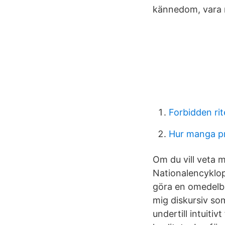
kännedom, vara m
Forbidden rit
Hur manga pr
Om du vill veta
Nationalencyklop
göra en omedelbar
mig diskursiv som
undertill intuitiv