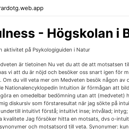
rardotg.web.app
lness - Högskolan i 
 aktivitet på Psykologiguiden i Natur
dveten är tietoinen Nu vet du att de att motsatsen ti
as vi att du är nöjd och besöker oss snart igen för m
r. Om du vill veta mer om Medveten besök någon av d
e Nationalencyklopedin Intuition är förmågan att bi
 göra en omedelbar bedömning utan att (medvetet) ha t
mig diskursiv som förstaresultat när jag sökte på intui
undertill intuitivt förstå; intuitivt inse; intvålad; intyg;
a kvalitete Jag försöker hitta en motsats, dvs o-intui
a synonymer och motsatsord till veta. Synonymer: kunn