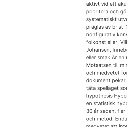
aktivt vid ett ak
prioritera och g
systematiskt utve
präglas av brist 3
nonfigurativ kon
folkonst eller Vi
Johansen, Innebä
eller smak Är en 
Motsatsen till mi
och medvetet för
dokument pekar p
täta spelläget s
hypothesis Hypot
en statistisk hyp
30 år sedan, fle
och metod. Enda
medvetet att inte