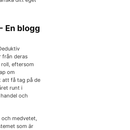
 - En blogg
 Deduktiv
r från deras
 roll, eftersom
skap om
t att få tag på de
ret runt i
l handel och
gt och medvetet,
ystemet som är