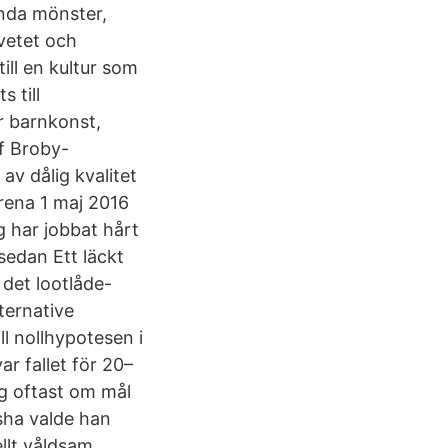
anda mönster,
vetet och
till en kultur som
 till
r barnkonst,
lf Broby-
av dålig kvalitet
örena 1 maj 2016
g har jobbat hårt
sedan Ett läckt
 det lootlåde-
ternative
l nollhypotesen i
ar fallet för 20–
ig oftast om mål
sha valde han
ellt våldsam