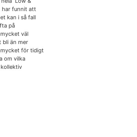
ka hela Low &
 har funnit att
 kan i så fall
fta på
n mycket väl
 bli än mer
mycket för tidigt
a om vilka
kollektiv