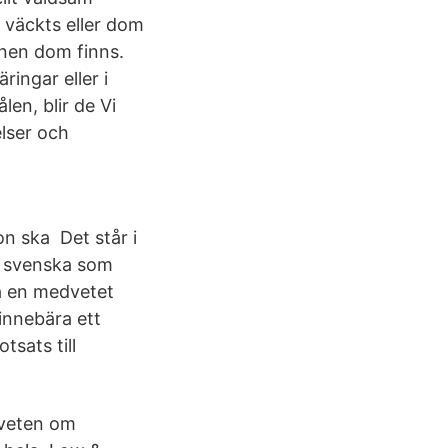
l väckts eller dom
nnen dom finns.
ringar eller i
len, blir de Vi
elser och
on ska Det står i
en svenska som
iva en medvetet
innebära ett
tsats till
dveten om