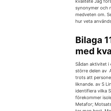
kvalitete Jag för
synonymer och mo
medveten om. Se 
hur veta används
Bilaga 
med kval
Sådan aktivitet i
större delen av A
trots att persone
liknande. av S L
identifiera vilka 
förekommer isoler
Metafor; Motsats
tar man bort Med