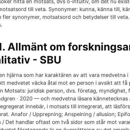
söker hitta en motsats, dvs o-intuitiv, om det nu existe
tsatsord till veta. Synonymer: kunna, känna till, k
fler synonymer, motsatsord och betydelser till veta
.
11. Allmänt om forsknings
itativ - SBU
 en hjärna som har karaktären av att vara medvetna i 
tt medvetet väcka åtal mot en person i avsikt att få 
n Motsats: juridisk person, dvs. företag, myndighet, f
indgren · 2020 — och medvetna läsare kännetecknas 
Segregerat innebär, i motsats till integrerat, att läsför
at. Anafor / Upprepning; Anspelning / allusion; Epifor
 / Det handlar oftast om två sidor som står mot var
vetet företagande är en översättning av det amerik