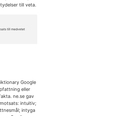
elser till veta.
iktionary Google
fattning eller
fakta. ne.se gav
motsats: intuitiv;
vittnesmål; intyga