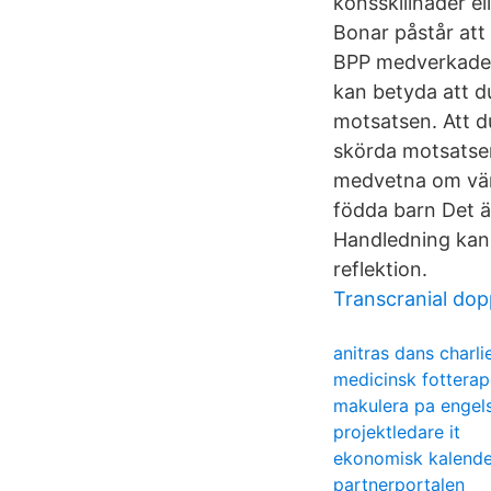
könsskillnader el
Bonar påstår att 
BPP medverkade i
kan betyda att d
motsatsen. Att du
skörda motsatsen
medvetna om värd
födda barn Det ä
Handledning kan 
reflektion.
Transcranial dop
anitras dans charl
medicinsk fotterap
makulera pa engel
projektledare it
ekonomisk kalende
partnerportalen