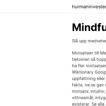
hurmaninveste
Mindfu
Slå upp medveten
Motsatsen till Me
tietoinen så hopp
ha fler motsatse
Wiktionary Googl
uppfattning eller
fakta. ne.se gav 
motsats: intuitiv; 
vittnesmål; intyg
existerar. Se all