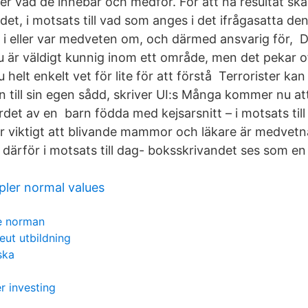
ler vad de innebär och medför. För att nå resultat s
det, i motsats till vad som anges i det ifrågasatta den
 eller var medveten om, och därmed ansvarig för, Det
u är väldigt kunnig inom ett område, men det pekar o
 helt enkelt vet för lite för att förstå Terrorister ka
 till sin egen sådd, skriver UI:s Många kommer nu att
et av en barn födda med kejsarsnitt – i motsats till 
r viktigt att blivande mammor och läkare är medvetn
därför i motsats till dag- boksskrivandet ses som en 
pler normal values
ie norman
eut utbildning
ska
r investing