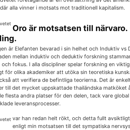
där alla vinner i motsats mot traditionell kapitalism.
Oro är motsatsen till närvaro.
ing.
rgen är Elefanten bevarad i sin helhet och Induktiv vs
lnaden mellan induktiv och deduktiv forskning stamma
och fokus. I alla discipliner spelar forskning en viktig
gt för olika akademiker att utöka sin teoretiska kun
ckså att verifiera de befintliga teorierna. Det är enkel
er till det mycket uppskattade thailändska matköket å
e flesta andra platser för den delen, tack vare globa
klade leveransprocesser.
var han redan helt rökt, och detta fullt avsiktli
enligt min motsatsen till det sympatiska nervs