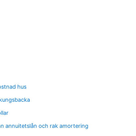
ostnad hus
 kungsbacka
llar
an annuitetslån och rak amortering