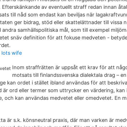
 Efterskänkande av eventuellt straff redan innan åta
sats till nåd som endast kan beviljas när lagakraftvu
aten ger bidrag, stöd eller skattelättnader till vissa nä
ll andra samhällspolitiska mål, som till exempel miljömå
etet snäv definition för att fokuse medveten - betyd
rdet.
lots wife
Inom straffrätten är uppsåt ett krav för att någ
motsats till finlandssvenska dialektala drag – 
rige kan ordet i stället ibland användas för att beskr
 är ord eller termer som uttrycker en värdering, kan 
e, och kan användas medvetet eller omedvetet. En mo
etta är s.k. könsneutral praxis, där man varken är me