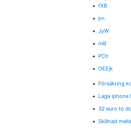
fXB
jrn
JyW
mB
PCh
OEEjk
Försäkring k
Laga iphone
32 euro to do
Skillnad mell