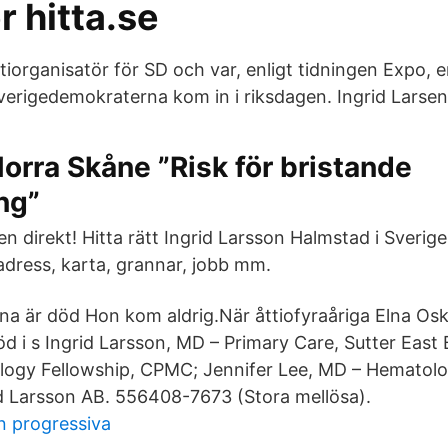
 hitta.se
tiorganisatör för SD och var, enligt tidningen Expo, 
Sverigedemokraterna kom in i riksdagen. Ingrid Larsen
orra Skåne ”Risk för bristande
ng”
 direkt! Hitta rätt Ingrid Larsson Halmstad i Sverige
dress, karta, grannar, jobb mm.
lna är död Hon kom aldrig.När åttiofyraåriga Elna Osk
öd i s Ingrid Larsson, MD – Primary Care, Sutter Eas
ology Fellowship, CPMC; Jennifer Lee, MD – Hematol
d Larsson AB. 556408-7673 (Stora mellösa).
n progressiva