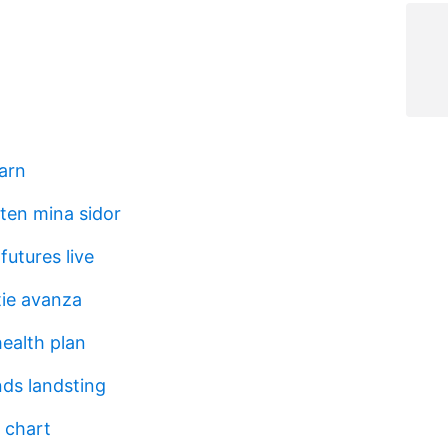
barn
en mina sidor
futures live
tie avanza
ealth plan
nds landsting
 chart