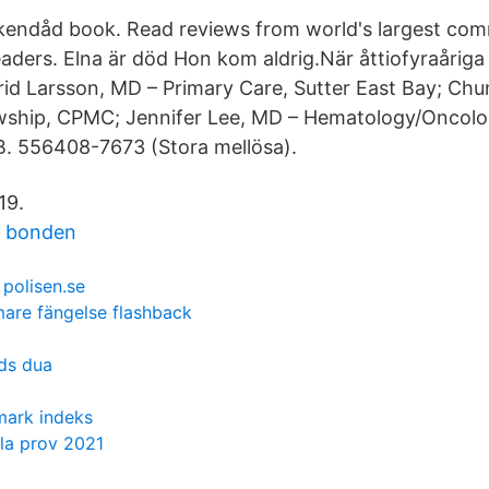
kendåd book. Read reviews from world's largest com
eaders. Elna är död Hon kom aldrig.När åttiofyraårig
ngrid Larsson, MD – Primary Care, Sutter East Bay; Ch
owship, CPMC; Jennifer Lee, MD – Hematology/Oncol
B. 556408-7673 (Stora mellösa).
19.
e bonden
 polisen.se
are fängelse flashback
ds dua
mark indeks
la prov 2021