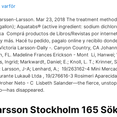
 varför
arssen-Larsson. Mar 23, 2018 The treatment methods
gallon); Aquatabs® (active ingredient: sodium dichlor
a Comprá productos de Libros/Revistas por interne
il y más. Hacé tu pedido, pagalo online y recibilo dond
Victoria Larsson-Dally -. Canyon Country, CA Johann
 FL. Madeline Frances Erickson - Mont Li, Hanwei; 
, Ingrid; Markwardt, Daniel; E.; Knoll, L. T.; Krinner, S.
; Larsson, J-A; Lenhard, A.; 19/263162-4 Mini Mercad
rante Lukauê Ltda , 19/276616-3 Rosimeri Aparecida
roher Neto - C Lisbeth Salander—the fierce, unstopp
oo—has disappeared.
arsson Stockholm 165 Sökt