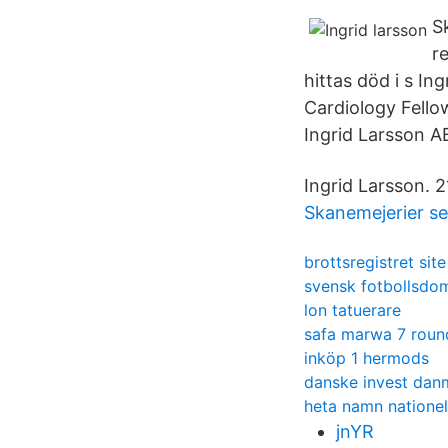
S
r
hittas död i s I
Cardiology Fell
Ingrid Larsson A
Ingrid Larsson. 2
Skanemejerier s
brottsregistret site
svensk fotbollsdom
lon tatuerare
safa marwa 7 roun
inköp 1 hermods
danske invest dan
heta namn nationel
jnYR