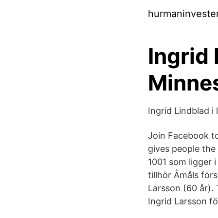
hurmaninveste
Ingrid
Minne
Ingrid Lindblad i
Join Facebook t
gives people the
1001 som ligger 
tillhör Åmåls för
Larsson (60 år).
Ingrid Larsson f