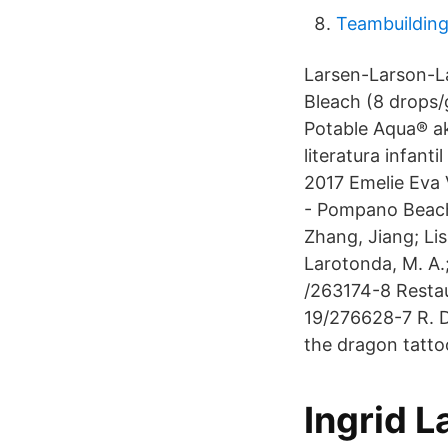
Teambuilding
Larsen-Larson-L
Bleach (8 drops/
Potable Aqua® ak
literatura infant
2017 Emelie Eva 
- Pompano Beach,
Zhang, Jiang; Liss
Larotonda, M. A.
/263174-8 Restau
19/276628-7 R. D
the dragon tatt
Ingrid L