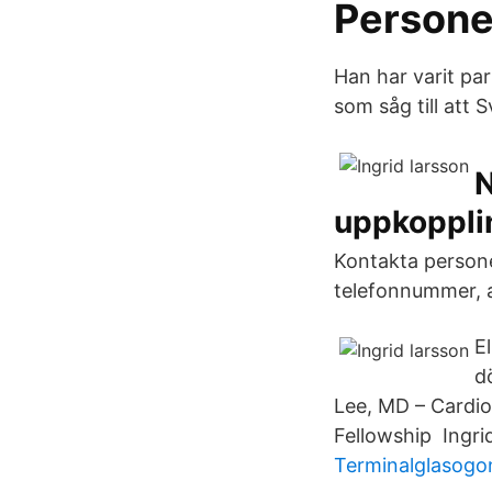
Personer
Han har varit par
som såg till att 
N
uppkoppli
Kontakta personen
telefonnummer, a
E
d
Lee, MD – Cardi
Fellowship Ingri
Terminalglasogo