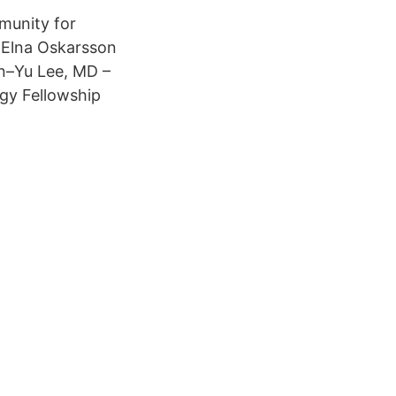
munity for
a Elna Oskarsson
un–Yu Lee, MD –
ogy Fellowship