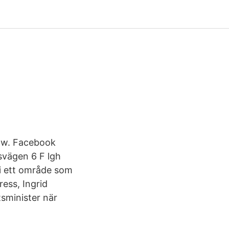
ow. Facebook
svägen 6 F lgh
 i ett område som
ess, Ingrid
tsminister när