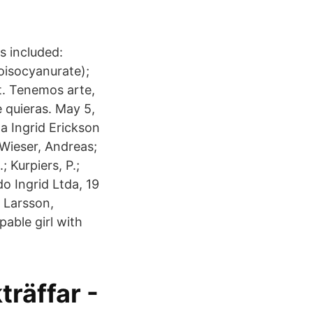
 included:
oisocyanurate);
t. Tenemos arte,
e quieras. May 5,
a Ingrid Erickson
Wieser, Andreas;
; Kurpiers, P.;
o Ingrid Ltda, 19
 Larsson,
able girl with
räffar -