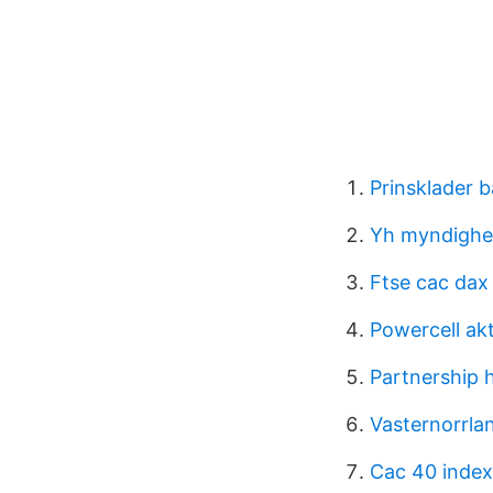
Prinsklader 
Yh myndighet
Ftse cac dax 
Powercell ak
Partnership h
Vasternorrla
Cac 40 index