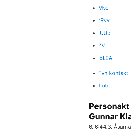
Mso
rRvv
IUUd
ZV
ibLEA
Tvn kontakt
1 ubtc
Personakt 
Gunnar Kl
6. 6:44.3. Åsarn