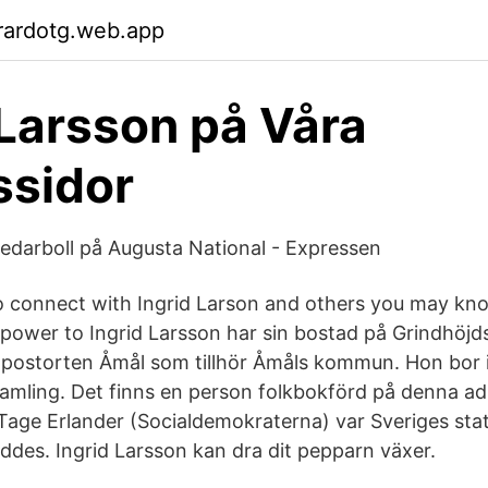
rardotg.web.app
 Larsson på Våra
ssidor
 ledarboll på Augusta National - Expressen
o connect with Ingrid Larson and others you may kn
 power to Ingrid Larsson har sin bostad på Grindhöjd
i postorten Åmål som tillhör Åmåls kommun. Hon bor
samling. Det finns en person folkbokförd på denna adr
 Tage Erlander (Socialdemokraterna) var Sveriges sta
öddes. Ingrid Larsson kan dra dit pepparn växer.