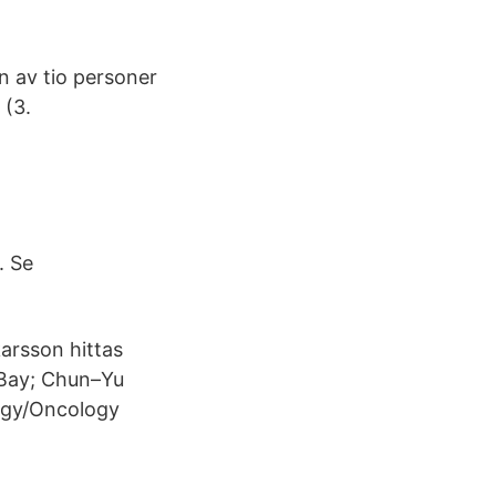
en av tio personer
 (3.
. Se
arsson hittas
t Bay; Chun–Yu
ogy/Oncology