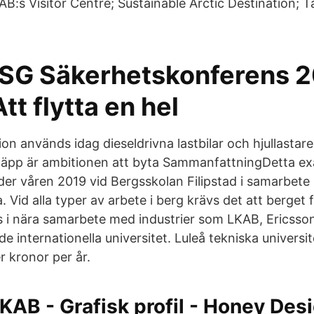
B:s Visitor Centre; Sustainable Arctic Destination; T
SSG Säkerhetskonferens 2
tt flytta en hel
on används idag dieseldrivna lastbilar och hjullastare
släpp är ambitionen att byta SammanfattningDetta 
er våren 2019 vid Bergsskolan Filipstad i samarbet
. Vid alla typer av arbete i berg krävs det att berget 
s i nära samarbete med industrier som LKAB, Ericsson
e internationella universitet. Luleå tekniska universi
er kronor per år.
KAB - Grafisk profil - Honey Des