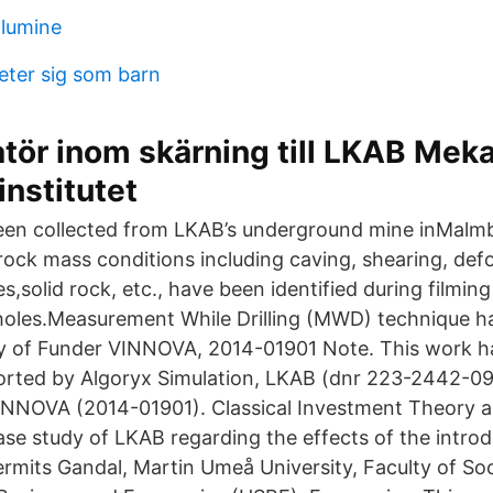
lumine
ter sig som barn
ör inom skärning till LKAB Meka
institutet
een collected from LKAB’s underground mine inMalm
ock mass conditions including caving, shearing, def
es,solid rock, etc., have been identified during filming
holes.Measurement While Drilling (MWD) technique h
ty of Funder VINNOVA, 2014-01901 Note. This work 
orted by Algoryx Simulation, LKAB (dnr 223-2442-0
INNOVA (2014-01901). Classical Investment Theory a
ase study of LKAB regarding the effects of the introd
rmits Gandal, Martin Umeå University, Faculty of Soc