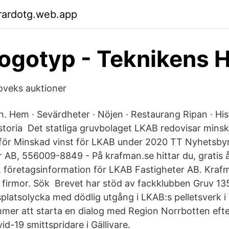
rardotg.web.app
ogotyp - Teknikens 
oveks auktioner
. Hem · Sevärdheter · Nöjen · Restaurang Ripan · Hist
storia Det statliga gruvbolaget LKAB redovisar minsk
t för Minskad vinst för LKAB under 2020 TT Nyhetsb
 AB, 556009-8849 - På krafman.se hittar du, gratis 
, företagsinformation för LKAB Fastigheter AB. Kraf
 firmor. Sök Brevet har stöd av fackklubben Gruv 135
platsolycka med dödlig utgång i LKAB:s pelletsverk 
r att starta en dialog med Region Norrbotten efte
id-19 smittspridare i Gällivare.