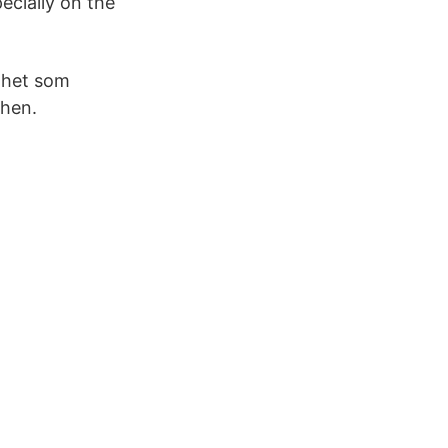
ecially on the
nhet som
chen.