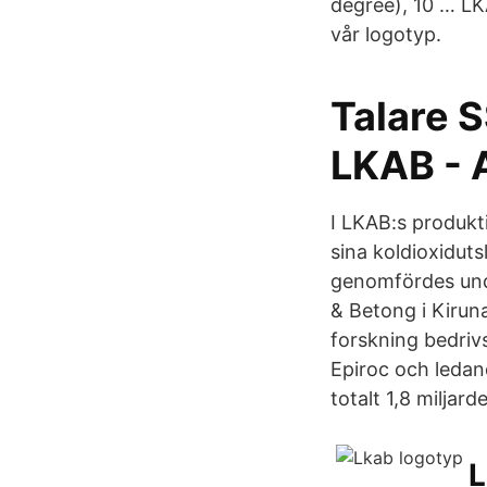
degree), 10 … LKA
vår logotyp.
Talare 
LKAB - A
I LKAB:s produkti
sina koldioxidut
genomfördes und
& Betong i Kiruna
forskning bedriv
Epiroc och ledand
totalt 1,8 miljard
L