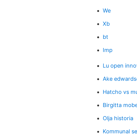
We
Xb
bt
Imp
Lu open inno
Ake edwardso
Hatcho vs m
Birgitta mob
Olja historia
Kommunal se