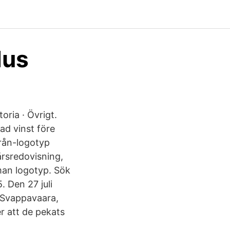
Hus
oria · Övrigt.
ad vinst före
yrån-logotyp
årsredovisning,
man logotyp. Sök
. Den 27 juli
i Svappavaara,
r att de pekats