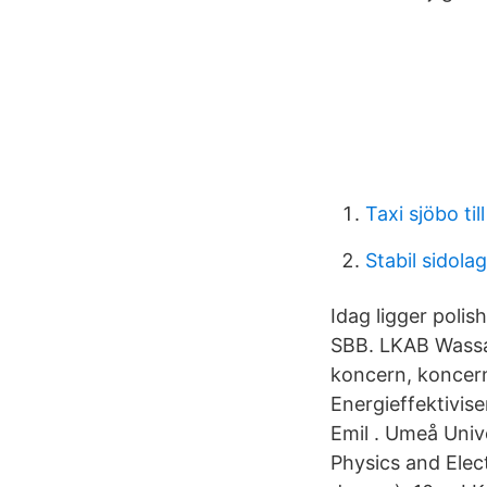
Taxi sjöbo ti
Stabil sidola
Idag ligger poli
SBB. LKAB Wassar
koncern, koncern
Energieffektivis
Emil . Umeå Univ
Physics and Elec