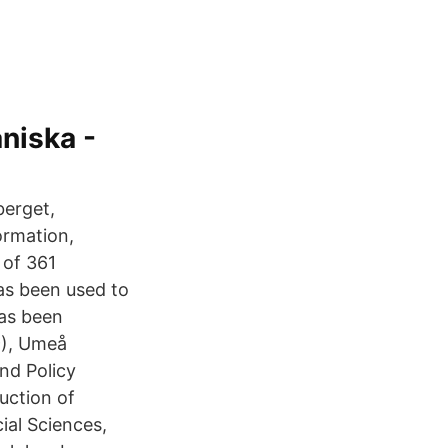
niska -
berget,
ormation,
 of 361
as been used to
has been
9), Umeå
nd Policy
uction of
ial Sciences,