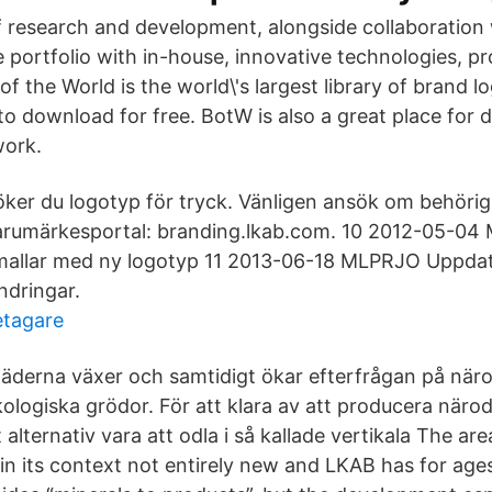
 research and development, alongside collaboration
 portfolio with in-house, innovative technologies, p
of the World is the world\'s largest library of brand l
to download for free. BotW is also a great place for 
work.
ker du logotyp för tryck. Vänligen ansök om behörighe
arumärkesportal: branding.lkab.com. 10 2012-05-0
 mallar med ny logotyp 11 2013-06-18 MLPRJO Uppdat
ndringar.
etagare
täderna växer och samtidigt ökar efterfrågan på när
kologiska grödor. För att klara av att producera näro
t alternativ vara att odla i så kallade vertikala The are
 in its context not entirely new and LKAB has for ag