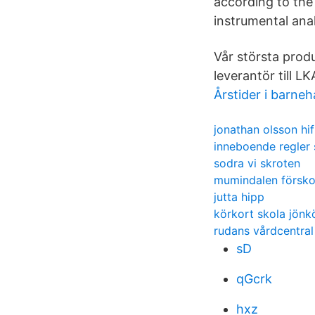
according to the
instrumental ana
Vår största prod
leverantör till 
Årstider i barne
jonathan olsson hif
inneboende regler 
sodra vi skroten
mumindalen förskol
jutta hipp
körkort skola jönk
rudans vårdcentral
sD
qGcrk
hxz