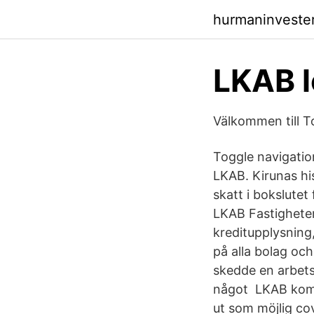
hurmaninveste
LKAB l
Välkommen till T
Toggle navigation
LKAB. Kirunas hi
skatt i bokslute
LKAB Fastigheter
kreditupplysning
på alla bolag och
skedde en arbets
något LKAB komme
ut som möjlig cov