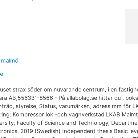
ll malmö
ge
shuset strax söder om nuvarande centrum, i en fastig
a AB,556331-8566 - På allabolag.se hittar du , boksl
träd, styrelse, Status, varumärken, adress mm för 
ering: Kompressor lok -och vagnverkstad LKAB Malmtr
ersity, Faculty of Science and Technology, Departme
tronics. 2019 (Swedish) Independent thesis Basic leve