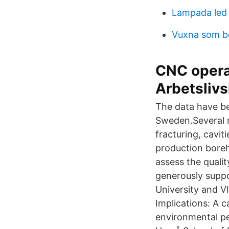
Lampada led 
Vuxna som be
CNC operat
Arbetslivs
The data have b
Sweden.Several r
fracturing, caviti
production bore
assess the quali
generously supp
University and V
Implications: A c
environmental pe