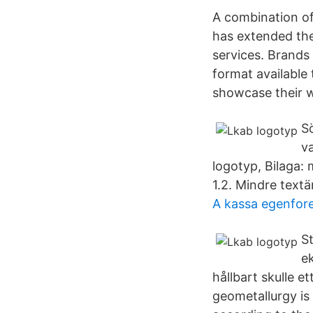
A combination of
has extended the
services. Brands 
format available 
showcase their 
Sö
v
logotyp, Bilaga:
1.2. Mindre textä
A kassa egenfor
S
e
hållbart skulle et
geometallurgy is