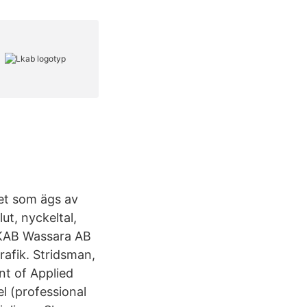
het som ägs av
ut, nyckeltal,
LKAB Wassara AB
afik. Stridsman,
nt of Applied
l (professional