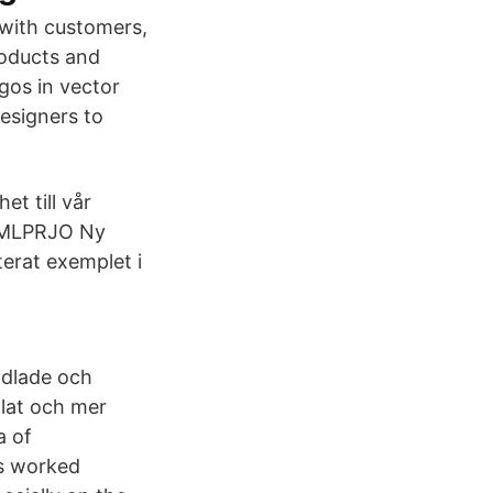
 with customers,
roducts and
ogos in vector
designers to
t till vår
4 MLPRJO Ny
erat exemplet i
odlade och
dlat och mer
a of
es worked