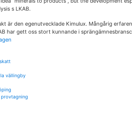
 idea “minerals to products”, but the development esp
lysis s LKAB.
ukt är den egenutvecklade Kimulux. Mångårig erfare
LKAB har gett oss stort kunnande i sprängämnesbrans
hagen
skatt
a vällingby
öping
 provtagning