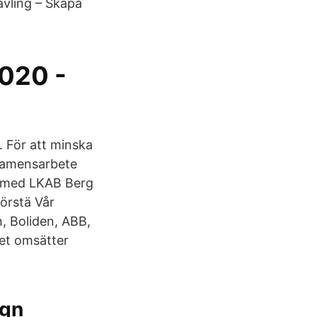
ävling – Skapa
020 -
. För att minska
examensarbete
e med LKAB Berg
förstä Vår
, Boliden, ABB,
tet omsätter
ign