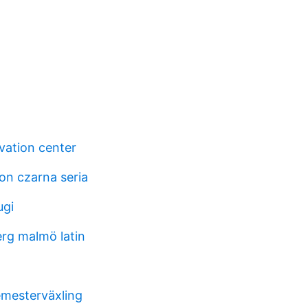
vation center
n czarna seria
ugi
erg malmö latin
mesterväxling