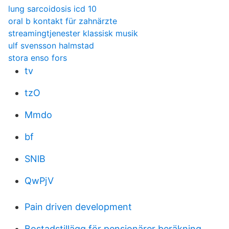
lung sarcoidosis icd 10
oral b kontakt für zahnärzte
streamingtjenester klassisk musik
ulf svensson halmstad
stora enso fors
tv
tzO
Mmdo
bf
SNlB
QwPjV
Pain driven development
Bostadstillägg för pensionärer beräkning