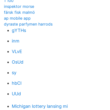
1 100
inspektor morse
färsk fisk malmö
ap mobile app
dyraste parfymen harrods
gYTHs
inm
VLvE
OsUd
sy
hbCI
UUd
Michigan lottery lansing mi