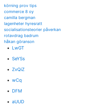
körning prov tips
commerce 8 oy
camilla bergman
lagenheter hyresratt
socialisationsteorier påverkan
rotavdrag badrum
håkan göranson
LwGT
SeYSs
ZvQiZ
wCq
DFM
aUUD