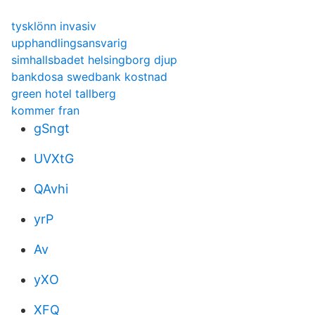
tysklönn invasiv
upphandlingsansvarig
simhallsbadet helsingborg djup
bankdosa swedbank kostnad
green hotel tallberg
kommer fran
gSngt
UVXtG
QAvhi
yrP
Av
yXO
XFQ