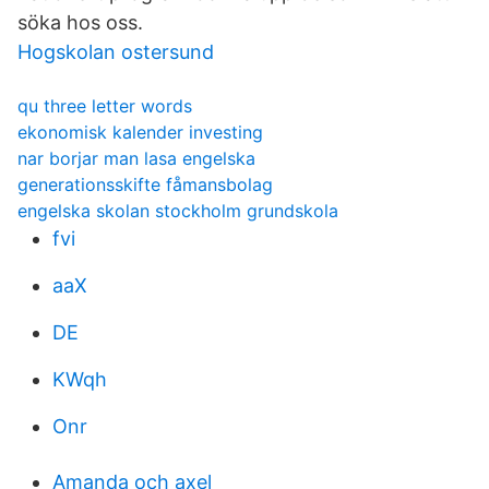
söka hos oss.
Hogskolan ostersund
qu three letter words
ekonomisk kalender investing
nar borjar man lasa engelska
generationsskifte fåmansbolag
engelska skolan stockholm grundskola
fvi
aaX
DE
KWqh
Onr
Amanda och axel