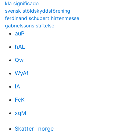
kla significado
svensk stöldskyddsförening
ferdinand schubert hirtenmesse
gabrielssons stiftelse
auP
hAL
Qw
WyAf
IA
FcK
xqM
Skatter i norge